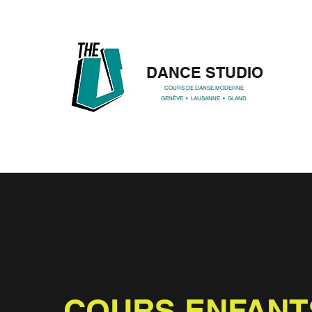
DANCE STUDIO
COURS DE DANSE MODERNE
GENÈVE • LAUSANNE • GLAND
COURS ENFANT