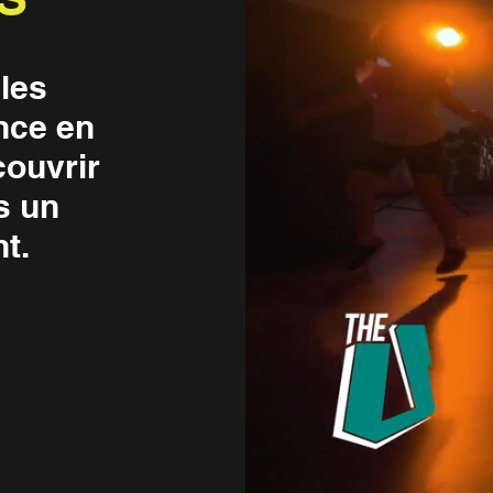
 les
nce en
couvrir
s un
t.