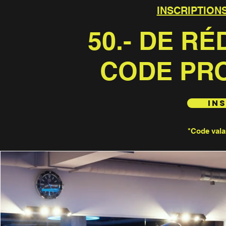
INSCRIPTIONS
50.- DE R
CODE PR
In
*Code vala