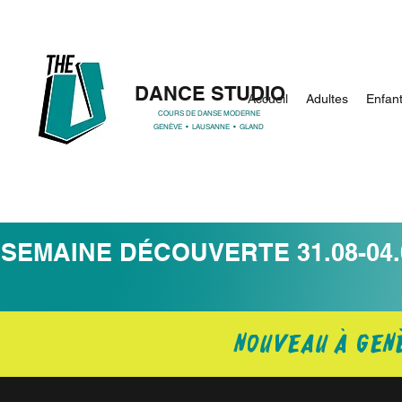
DANCE STUDIO
Accueil
Adultes
Enfan
COURS DE DANSE MODERNE
GENÈVE • LAUSANNE • GLAND
SEMAINE DÉCOUVERTE 31.08-04.
NOUVEAU à GEN